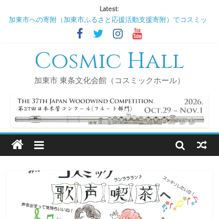
Latest:
加東市への寄附（加東市ふるさと応援活動支援寄附）でコスミッ
クホール（ＮＰＯ法人新しい風かとう）を支援してください!
2026/9/3 コスミックサロンDE歌声喫茶
Cosmic Hall
2026/11/5 コスミックサロンDE歌声喫茶
2027/1/7 コスミックサロンDE歌声喫茶
2027/3/4 コスミックサロンDE歌声喫茶
加東市 東条文化会館（コスミックホール）