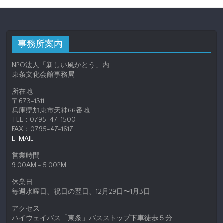
事務所案内
NPO法人「新しい風かとう」内
東条文化会館事務局
所在地
〒673-1311
兵庫県加東市天神66番地
TEL：0795-47-1500
FAX：0795-47-1617
E-MAIL
営業時間
9:00AM - 5:00PM
休業日
毎週水曜日、祝日の翌日、12月29日〜1月3日
アクセス
ハイウェイバス「東条」バスストップ下車徒歩５分