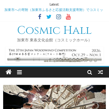
Latest:
加東市への寄附（加東市ふるさと応援活動支援寄附）でコスミッ
クホール（ＮＰＯ法人新しい風かとう）を支援してください!
2026/9/3 コスミックサロンDE歌声喫茶
Cosmic Hall
2026/11/5 コスミックサロンDE歌声喫茶
2027/1/7 コスミックサロンDE歌声喫茶
2027/3/4 コスミックサロンDE歌声喫茶
加東市 東条文化会館（コスミックホール）