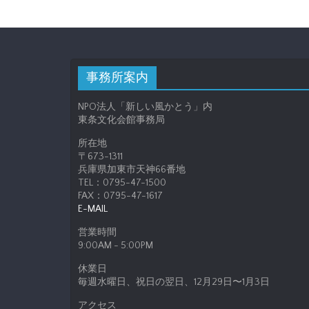
事務所案内
NPO法人「新しい風かとう」内
東条文化会館事務局
所在地
〒673-1311
兵庫県加東市天神66番地
TEL：0795-47-1500
FAX：0795-47-1617
E-MAIL
営業時間
9:00AM - 5:00PM
休業日
毎週水曜日、祝日の翌日、12月29日〜1月3日
アクセス