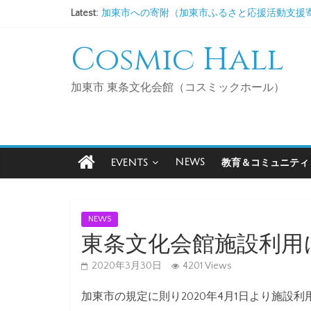
Latest:
加東市への寄附（加東市ふるさと応援活動支援
2026/9/3 コスミックサロンDE歌声喫茶
Cosmic Hall
2026/11/5 コスミックサロンDE歌声喫茶
2027/1/7 コスミックサロンDE歌声喫茶
2027/3/4 コスミックサロンDE歌声喫茶
加東市 東条文化会館（コスミックホール）
NEWS
EVENTS
教育＆コミュニティ
NEWS
東条文化会館施設利用
2020年3月30日
4201 Views
加東市の規定に則り2020年4月1日より施設