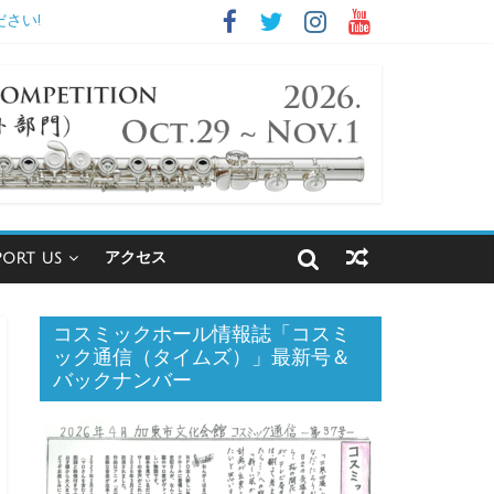
さい!
アクセス
PORT US
コスミックホール情報誌「コスミ
ック通信（タイムズ）」最新号＆
バックナンバー